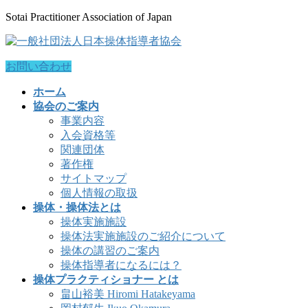
コ
ナ
Sotai Practitioner Association of Japan
ン
ビ
テ
ゲ
ン
ー
お問い合わせ
ツ
シ
に
ョ
ホーム
移
ン
協会のご案内
動
に
事業内容
移
入会資格等
動
関連団体
著作権
サイトマップ
個人情報の取扱
操体・操体法とは
操体実施施設
操体法実施施設のご紹介について
操体の講習のご案内
操体指導者になるには？
操体プラクティショナー とは
畠山裕美 Hiromi Hatakeyama