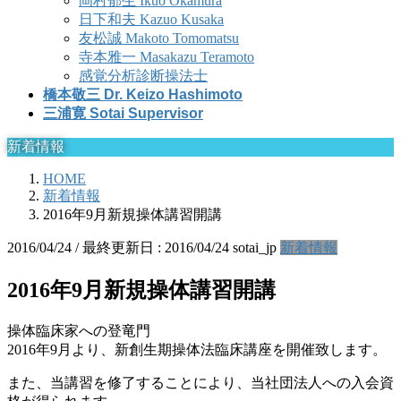
岡村郁生 Ikuo Okamura
日下和夫 Kazuo Kusaka
友松誠 Makoto Tomomatsu
寺本雅一 Masakazu Teramoto
感覚分析診断操法士
橋本敬三 Dr. Keizo Hashimoto
三浦寛 Sotai Supervisor
新着情報
HOME
新着情報
2016年9月新規操体講習開講
2016/04/24
/ 最終更新日 :
2016/04/24
sotai_jp
新着情報
2016年9月新規操体講習開講
操体臨床家への登竜門
2016年9月より、新創生期操体法臨床講座を開催致します。
また、当講習を修了することにより、当社団法人への入会資