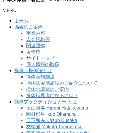
MENU
ホーム
協会のご案内
事業内容
入会資格等
関連団体
著作権
サイトマップ
個人情報の取扱
操体・操体法とは
操体実施施設
操体法実施施設のご紹介について
操体の講習のご案内
操体指導者になるには？
操体プラクティショナー とは
畠山裕美 Hiromi Hatakeyama
岡村郁生 Ikuo Okamura
日下和夫 Kazuo Kusaka
友松誠 Makoto Tomomatsu
寺本雅一 Masakazu Teramoto